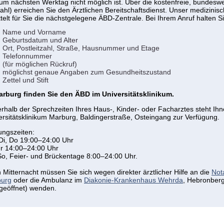
zum nächsten Werktag nicht möglich ist. Über die kostenfreie, bundes
ahl) erreichen Sie den Ärztlichen Bereitschaftsdienst. Unser medizinis
telt für Sie die nächstgelegene ÄBD-Zentrale. Bei Ihrem Anruf halten Sie
Name und Vorname
Geburtsdatum und Alter
Ort, Postleitzahl, Straße, Hausnummer und Etage
Telefonnummer
(für möglichen Rückruf)
möglichst genaue Angaben zum Gesundheitszustand
Zettel und Stift
arburg finden Sie den ÄBD im Universitätsklinikum.
rhalb der Sprechzeiten Ihres Haus-, Kinder- oder Facharztes steht Ihne
ersitätsklinikum Marburg, Baldingerstraße, Osteingang zur Verfügung.
ungszeiten:
Di, Do 19:00–24:00 Uhr
Fr 14:00–24:00 Uhr
So, Feier- und Brückentage 8:00–24:00 Uhr.
 Mitternacht müssen Sie sich wegen direkter ärztlicher Hilfe an die
Not
urg
oder die Ambulanz im
Diakonie-Krankenhaus Wehrda
, Hebronberg
 geöffnet) wenden.