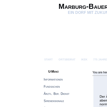
Marburg-Baue
EIN DORF MIT ZUKU
START
ORTSBEIRAT
IKEK
775 JAHR
U-Menü
You are he
Informationen
Fundsachen
Ärztl. Ber. Dienst
Der 
aben
Sirenensignale
norm