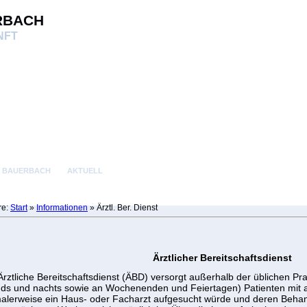
rbach
NFT
E BAUERBACH
AKTUELL
re:
Start
»
Informationen
»
Ärztl. Ber. Dienst
Ärztlicher Bereitschaftsdienst
Ärztliche Bereitschaftsdienst (ÄBD) versorgt außerhalb der üblichen Pr
ds und nachts sowie an Wochenenden und Feiertagen) Patienten mit 
alerweise ein Haus- oder Facharzt aufgesucht würde und deren Behandl