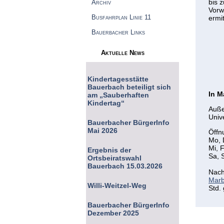
bis 
Archiv
Vorw
Busfahrplan Linie 11
ermit
Bauerbacher Links
Aktuelle News
Kindertagesstätte
Bauerbach beteiligt sich
In M
am „Sauberhaften
Kindertag“
Auße
Univ
Bauerbacher BürgerInfo
Mai 2026
Öffn
Mo, 
Mi, 
Ergebnis der
Sa, 
Ortsbeiratswahl
Bauerbach 15.03.2026
Nach
Marb
Willi-Weitzel-Weg
Std.
Bauerbacher BürgerInfo
Dezember 2025