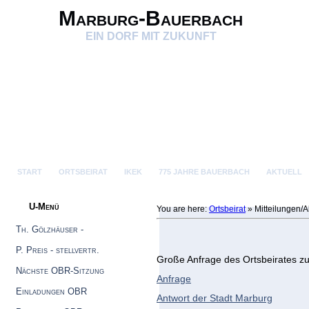
Marburg-Bauerbach
EIN DORF MIT ZUKUNFT
START
ORTSBEIRAT
IKEK
775 JAHRE BAUERBACH
AKTUELL
U-Menü
You are here:
Ortsbeirat
»
Mitteilungen/A
Th. Gölzhäuser -
Ortsvorsteher
P. Preis - stellvertr.
Große Anfrage des Ortsbeirates zu
Ortsvorsteher
Nächste OBR-Sitzung
Anfrage
Einladungen OBR
Antwort der Stadt Marburg