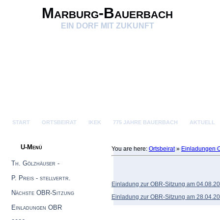
Marburg-Bauerbach
EIN DORF MIT ZUKUNFT
START
ORTSBEIRAT
IKEK
775 JAHRE BAUERBACH
AKTUELL
U-Menü
You are here:
Ortsbeirat
»
Einladungen
Th. Gölzhäuser -
Ortsvorsteher
P. Preis - stellvertr.
Einladung zur OBR-Sitzung am 04.08.2
Ortsvorsteher
Nächste OBR-Sitzung
Einladung zur OBR-Sitzung am 28.04.2
Einladungen OBR