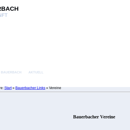
rbach
NFT
E BAUERBACH
AKTUELL
re:
Start
»
Bauerbacher Links
»
Vereine
Bauerbacher Vereine