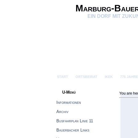
Marburg-Baue
EIN DORF MIT ZUKU
START
ORTSBEIRAT
IKEK
775 JAHR
U-Menü
You are he
Informationen
Archiv
Busfahrplan Linie 11
Bauerbacher Links