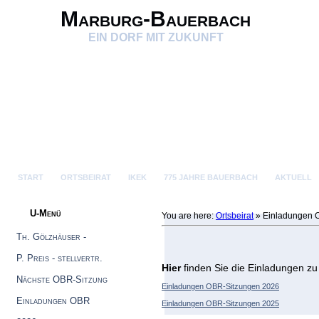
Marburg-Bauerbach
EIN DORF MIT ZUKUNFT
START
ORTSBEIRAT
IKEK
775 JAHRE BAUERBACH
AKTUELL
U-Menü
You are here:
Ortsbeirat
»
Einladungen
Th. Gölzhäuser -
Ortsvorsteher
P. Preis - stellvertr.
Hier
finden Sie die Einladungen zu
Ortsvorsteher
Nächste OBR-Sitzung
Einladungen OBR-Sitzungen 2026
Einladungen OBR
Einladungen OBR-Sitzungen 2025