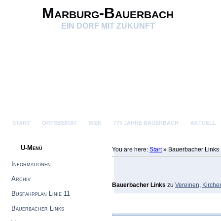
Marburg-Bauerbach
EIN DORF MIT ZUKUNFT
START
ORTSBEIRAT
IKEK
775 JAHRE BAUERBACH
AKTUELL
U-Menü
You are here:
Start
»
Bauerbacher Links
Informationen
Archiv
Bauerbacher Links
zu
Vereinen
,
Kirche
Busfahrplan Linie 11
Bauerbacher Links